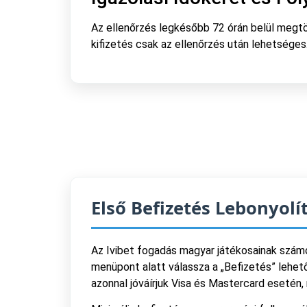
Az ellenőrzés legkésőbb 72 órán belül megtö
kifizetés csak az ellenőrzés után lehetsége
Első Befizetés Lebonyolí
Az Ivibet fogadás magyar játékosainak számos
menüpont alatt válassza a „Befizetés” lehető
azonnal jóváírjuk Visa és Mastercard esetén,