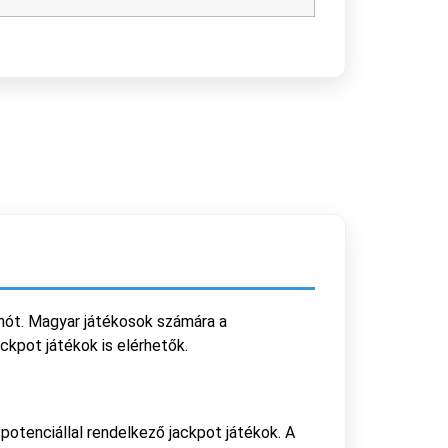
zinót. Magyar játékosok számára a
kpot játékok is elérhetők.
potenciállal rendelkező jackpot játékok. A