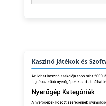
Kaszinó Játékok és Szoft
Az Ivibet kaszinó szekciója több mint 2000 j
legnépszerűbb nyerőgépek között találhatók 
Nyerőgép Kategóriák
A nyerőgépek között szerepelnek gyümölcsös k