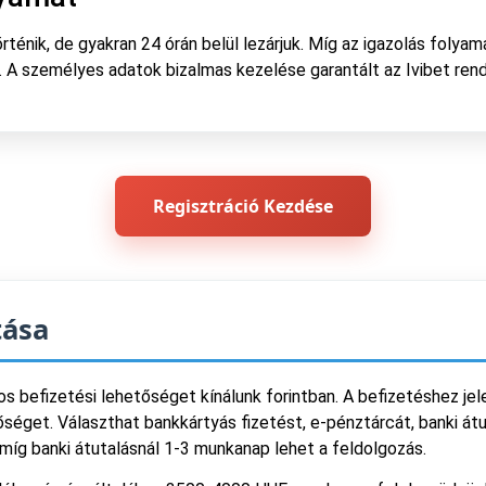
rténik, de gyakran 24 órán belül lezárjuk. Míg az igazolás foly
s. A személyes adatok bizalmas kezelése garantált az Ivibet ren
Regisztráció Kezdése
tása
 befizetési lehetőséget kínálunk forintban. A befizetéshez jel
séget. Választhat bankkártyás fizetést, e-pénztárcát, banki átu
 míg banki átutalásnál 1-3 munkanap lehet a feldolgozás.