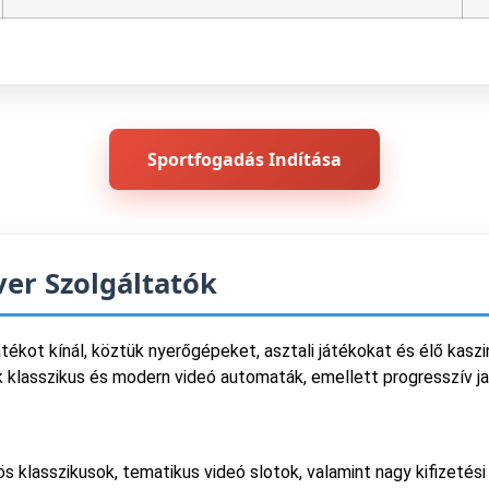
Sportfogadás Indítása
ver Szolgáltatók
átékot kínál, köztük nyerőgépeket, asztali játékokat és élő kas
klasszikus és modern videó automaták, emellett progresszív jac
lasszikusok, tematikus videó slotok, valamint nagy kifizetési 