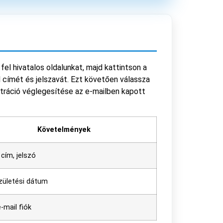
el hivatalos oldalunkat, majd kattintson a
l címét és jelszavát. Ezt követően válassza
sztráció véglegesítése az e-mailben kapott
Követelmények
 cím, jelszó
zületési dátum
e-mail fiók