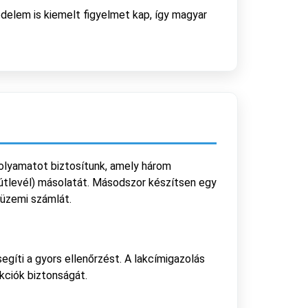
édelem is kiemelt figyelmet kap, így magyar
olyamatot biztosítunk, amely három
útlevél) másolatát. Másodszor készítsen egy
züzemi számlát.
egíti a gyors ellenőrzést. A lakcímigazolás
akciók biztonságát.