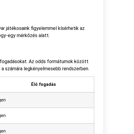
r játékosaink figyelemmel kísérhetik az
egy-egy mérkőzés alatt.
t fogadásokat. Az odds formátumok között
ik a számára legkényelmesebb rendszerben.
Élő fogadás
gen
gen
gen