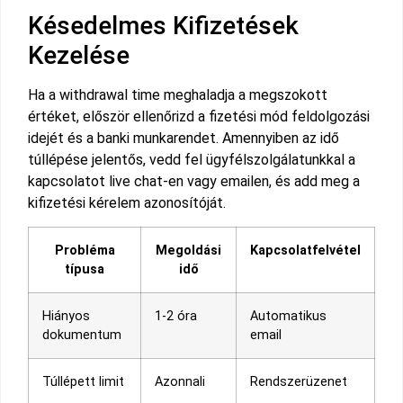
Késedelmes Kifizetések
Kezelése
Ha a withdrawal time meghaladja a megszokott
értéket, először ellenőrizd a fizetési mód feldolgozási
idejét és a banki munkarendet. Amennyiben az idő
túllépése jelentős, vedd fel ügyfélszolgálatunkkal a
kapcsolatot live chat-en vagy emailen, és add meg a
kifizetési kérelem azonosítóját.
Probléma
Megoldási
Kapcsolatfelvétel
típusa
idő
Hiányos
1-2 óra
Automatikus
dokumentum
email
Túllépett limit
Azonnali
Rendszerüzenet