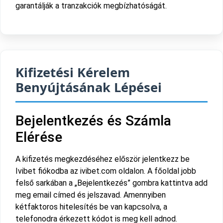
garantálják a tranzakciók megbízhatóságát.
Kifizetési Kérelem
Benyújtásának Lépései
Bejelentkezés és Számla
Elérése
A kifizetés megkezdéséhez először jelentkezz be
Ivibet fiókodba az ivibet.com oldalon. A főoldal jobb
felső sarkában a „Bejelentkezés” gombra kattintva add
meg email címed és jelszavad. Amennyiben
kétfaktoros hitelesítés be van kapcsolva, a
telefonodra érkezett kódot is meg kell adnod.