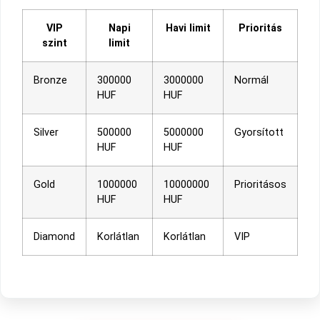
VIP
Napi
Havi limit
Prioritás
szint
limit
Bronze
300000
3000000
Normál
HUF
HUF
Silver
500000
5000000
Gyorsított
HUF
HUF
Gold
1000000
10000000
Prioritásos
HUF
HUF
Diamond
Korlátlan
Korlátlan
VIP