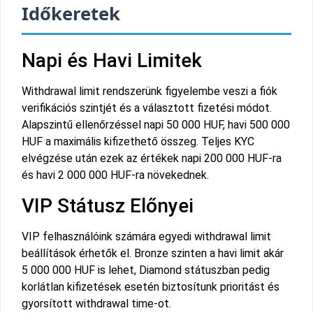
Időkeretek
Napi és Havi Limitek
Withdrawal limit rendszerünk figyelembe veszi a fiók
verifikációs szintjét és a választott fizetési módot.
Alapszintű ellenőrzéssel napi 50 000 HUF, havi 500 000
HUF a maximális kifizethető összeg. Teljes KYC
elvégzése után ezek az értékek napi 200 000 HUF-ra
és havi 2 000 000 HUF-ra növekednek.
VIP Státusz Előnyei
VIP felhasználóink számára egyedi withdrawal limit
beállítások érhetők el. Bronze szinten a havi limit akár
5 000 000 HUF is lehet, Diamond státuszban pedig
korlátlan kifizetések esetén biztosítunk prioritást és
gyorsított withdrawal time-ot.