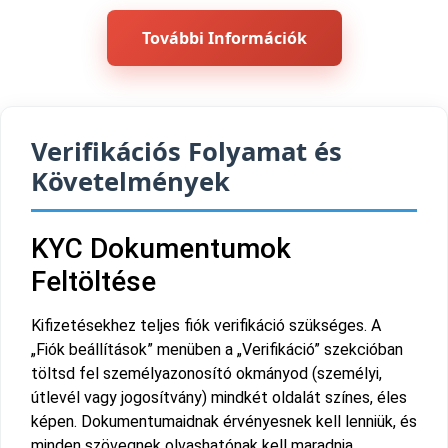
További Információk
Verifikációs Folyamat és
Követelmények
KYC Dokumentumok
Feltöltése
Kifizetésekhez teljes fiók verifikáció szükséges. A
„Fiók beállítások” menüben a „Verifikáció” szekcióban
töltsd fel személyazonosító okmányod (személyi,
útlevél vagy jogosítvány) mindkét oldalát színes, éles
képen. Dokumentumaidnak érvényesnek kell lenniük, és
minden szövegnek olvashatónak kell maradnia.