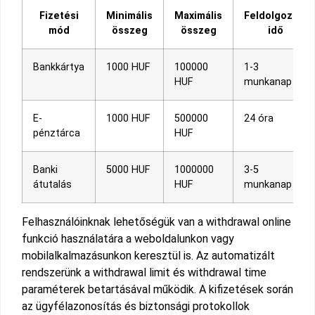
Fizetési
Minimális
Maximális
Feldolgozási
mód
összeg
összeg
idő
Bankkártya
1000 HUF
100000
1-3
HUF
munkanap
E-
1000 HUF
500000
24 óra
pénztárca
HUF
Banki
5000 HUF
1000000
3-5
átutalás
HUF
munkanap
Felhasználóinknak lehetőségük van a withdrawal online
funkció használatára a weboldalunkon vagy
mobilalkalmazásunkon keresztül is. Az automatizált
rendszerünk a withdrawal limit és withdrawal time
paraméterek betartásával működik. A kifizetések során
az ügyfélazonosítás és biztonsági protokollok